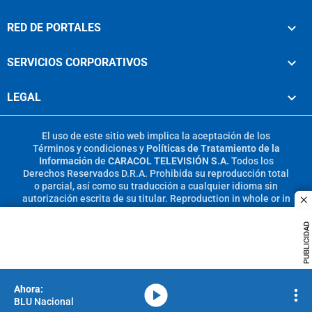
RED DE PORTALES
SERVICIOS CORPORATIVOS
LEGAL
El uso de este sitio web implica la aceptación de los
Términos y condiciones
y
Políticas de Tratamiento de la
Información
de
CARACOL TELEVISIÓN S.A.
Todos los
Derechos Reservados D.R.A. Prohibida su reproducción total
o parcial, así como su traducción a cualquier idioma sin
autorización escrita de su titular. Reproduction in whole or in
c
part, or translation without written permission is prohibited.
All rights reserved 2025.
PUBLICIDAD
MIEMBRO DE:
media-icon
BLU Nacional