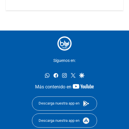
Síguenos en:
whatsapp
facebook
instagram
twitter
google
youtube-
Más contenido en
footer
Descarga nuestra app en
Descarga nuestra app en