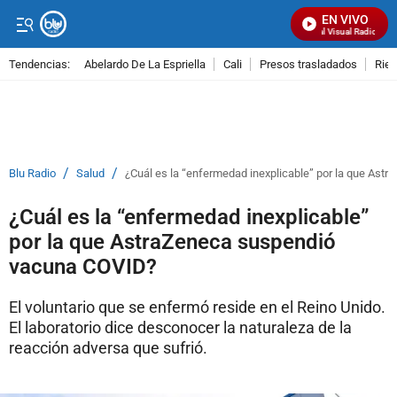
EN VIVO
Señal Visual Radio
Tendencias:
Abelardo De La Espriella
Cali
Presos trasladados
Rie
PUBLICIDAD
/
/
Blu Radio
Salud
¿Cuál es la “enfermedad inexplicable” por la que As
¿Cuál es la “enfermedad inexplicable”
por la que AstraZeneca suspendió
vacuna COVID?
El voluntario que se enfermó reside en el Reino Unido.
El laboratorio dice desconocer la naturaleza de la
reacción adversa que sufrió.