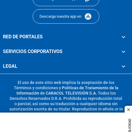
Descarga nuestra app en
RED DE PORTALES
SERVICIOS CORPORATIVOS
LEGAL
El uso de este sitio web implica la aceptación de los
Términos y condiciones
y
Políticas de Tratamiento de la
Información
de
CARACOL TELEVISIÓN S.A.
Todos los
Derechos Reservados D.R.A. Prohibida su reproducción total
o parcial, así como su traducción a cualquier idioma sin
autorización escrita de su titular. Reproduction in whole or in
c
part, or translation without written permission is prohibited.
All rights reserved 2025.
PUBLICIDAD