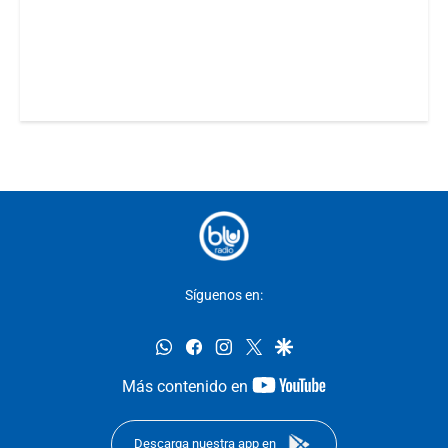
Síguenos en:
whatsapp
facebook
instagram
twitter
google
youtube-
Más contenido en
footer
Descarga nuestra app en