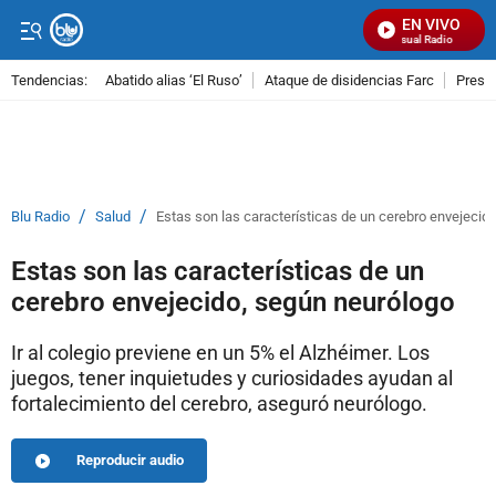
EN VIVO
Señal Visual Radio
Tendencias:
Abatido alias ‘El Ruso’
Ataque de disidencias Farc
Preso
PUBLICIDAD
/
/
Blu Radio
Salud
Estas son las características de un cerebro envejecid
Estas son las características de un
cerebro envejecido, según neurólogo
Ir al colegio previene en un 5% el Alzhéimer. Los
juegos, tener inquietudes y curiosidades ayudan al
fortalecimiento del cerebro, aseguró neurólogo.
Reproducir audio