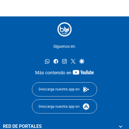
Síguenos en:
whatsapp
facebook
instagram
twitter
google
youtube-
Más contenido en
footer
Descarga nuestra app en
Descarga nuestra app en
RED DE PORTALES