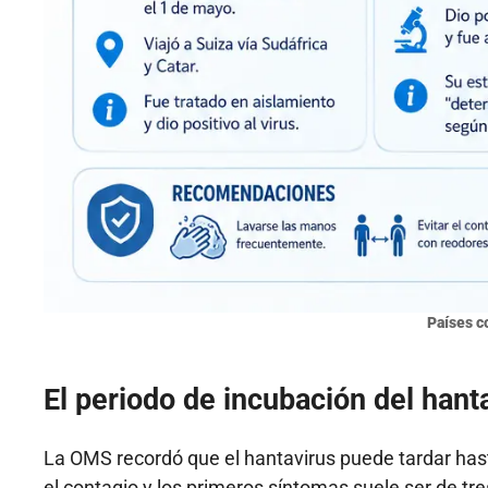
Países c
El periodo de incubación del han
La OMS recordó que el hantavirus puede tardar ha
el contagio y los primeros síntomas suele ser de t