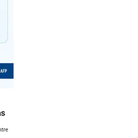
as
ntre