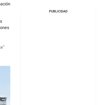
bación
PUBLICIDAD
es
iones
te