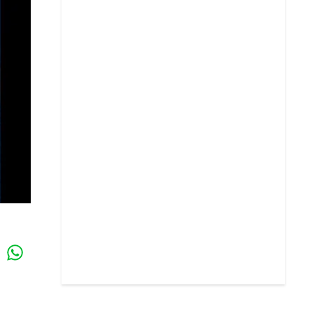
Whatsapp
k