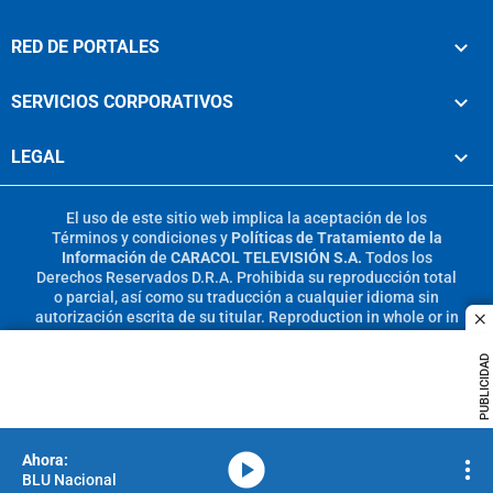
RED DE PORTALES
SERVICIOS CORPORATIVOS
LEGAL
El uso de este sitio web implica la aceptación de los
Términos y condiciones
y
Políticas de Tratamiento de la
Información
de
CARACOL TELEVISIÓN S.A.
Todos los
Derechos Reservados D.R.A. Prohibida su reproducción total
o parcial, así como su traducción a cualquier idioma sin
autorización escrita de su titular. Reproduction in whole or in
c
part, or translation without written permission is prohibited.
All rights reserved 2025.
PUBLICIDAD
MIEMBRO DE:
media-icon
BLU Nacional