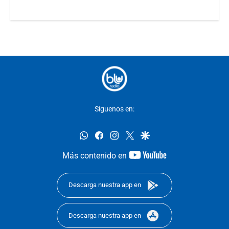
Síguenos en:
whatsapp
facebook
instagram
twitter
google
youtube-
Más contenido en
footer
Descarga nuestra app en
Descarga nuestra app en