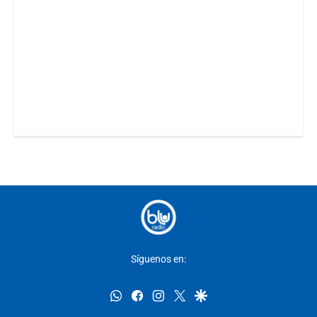
Síguenos en:
whatsapp
facebook
instagram
twitter
google