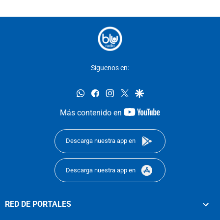
Síguenos en:
whatsapp
facebook
instagram
twitter
google
youtube-
Más contenido en
footer
Descarga nuestra app en
Descarga nuestra app en
RED DE PORTALES