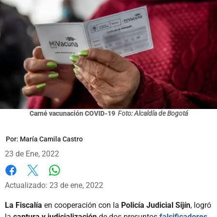
Carné vacunación COVID-19
Foto: Alcaldía de Bogotá
Por:
María Camila Castro
23 de Ene, 2022
Whatsapp
Facebook
X
Actualizado: 23 de ene, 2022
La Fiscalía
en cooperación con la
Policía Judicial Sijín
, logró
la
captura y judicialización
de dos presuntos
falsificadores