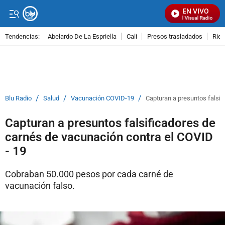
EN VIVO
Señal Visual Radio
Tendencias:
Abelardo De La Espriella
Cali
Presos trasladados
Rie
PUBLICIDAD
/
/
/
Blu Radio
Salud
Vacunación COVID-19
Capturan a presuntos falsif
Capturan a presuntos falsificadores de
carnés de vacunación contra el COVID
- 19
Cobraban 50.000 pesos por cada carné de
vacunación falso.