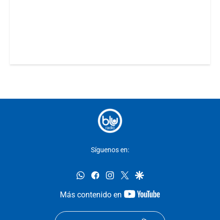
Síguenos en:
whatsapp
facebook
instagram
twitter
google
youtube-
Más contenido en
footer