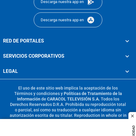
Descarga nuestra app en
Descarga nuestra app en
RED DE PORTALES
SERVICIOS CORPORATIVOS
LEGAL
El uso de este sitio web implica la aceptación de los
Términos y condiciones
y
Políticas de Tratamiento de la
Información
de
CARACOL TELEVISIÓN S.A.
Todos los
Derechos Reservados D.R.A. Prohibida su reproducción total
o parcial, así como su traducción a cualquier idioma sin
autorización escrita de su titular. Reproduction in whole or in
c
part, or translation without written permission is prohibited.
All rights reserved 2025.
PUBLICIDAD