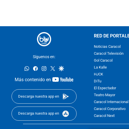
RED DE PORTAL
Noticias Caracol
Caracol Televisión
Síguenos en:
Gol Caracol
whatsapp
facebook
instagram
twitter
google
La Kalle
HJCK
youtube-
Más contenido en
DiTu
footer
El Espectador
Teatro Mayor
Descarga nuestra app en
Caracol Internacional
Caracol Corporativo
Descarga nuestra app en
Caracol Next