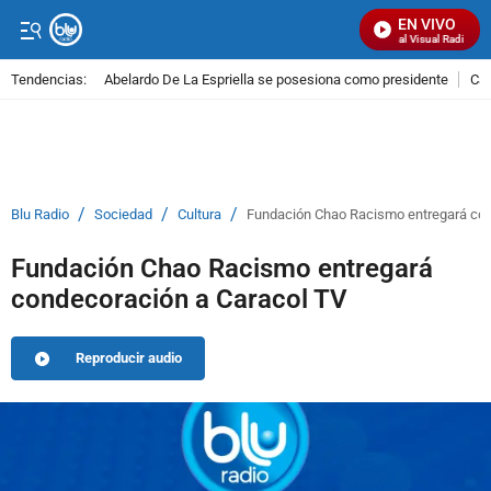
EN VIVO
Señal Visual Radio
Tendencias:
Abelardo De La Espriella se posesiona como presidente
Cal
PUBLICIDAD
/
/
/
Blu Radio
Sociedad
Cultura
Fundación Chao Racismo entregará con
Fundación Chao Racismo entregará
condecoración a Caracol TV
Reproducir audio