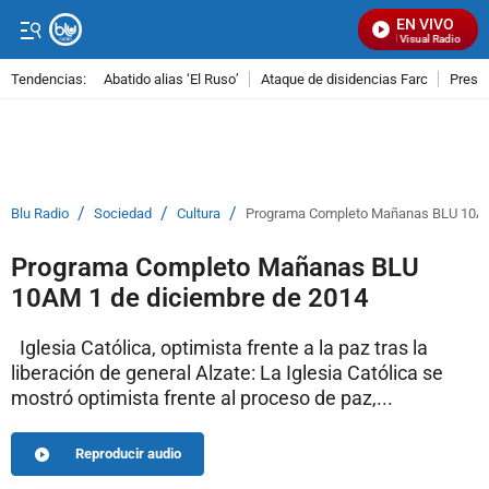
EN VIVO
Señal Visual Radio
Tendencias:
Abatido alias ‘El Ruso’
Ataque de disidencias Farc
Preso
PUBLICIDAD
/
/
/
Blu Radio
Sociedad
Cultura
Programa Completo Mañanas BLU 10AM
Programa Completo Mañanas BLU
10AM 1 de diciembre de 2014
Iglesia Católica, optimista frente a la paz tras la
liberación de general Alzate: La Iglesia Católica se
mostró optimista frente al proceso de paz,...
Reproducir audio