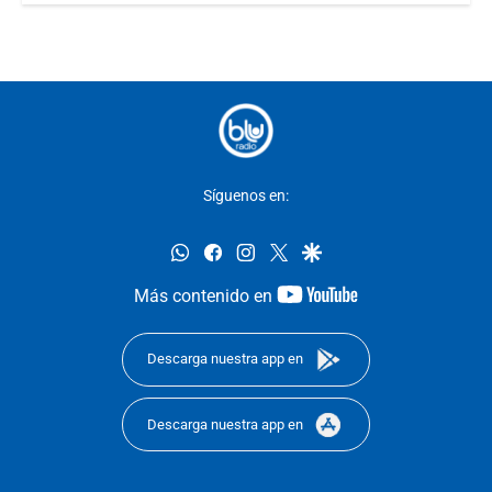
Síguenos en:
whatsapp
facebook
instagram
twitter
google
youtube-
Más contenido en
footer
Descarga nuestra app en
Descarga nuestra app en