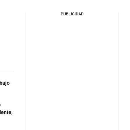
PUBLICIDAD
 bajo
a
dente,