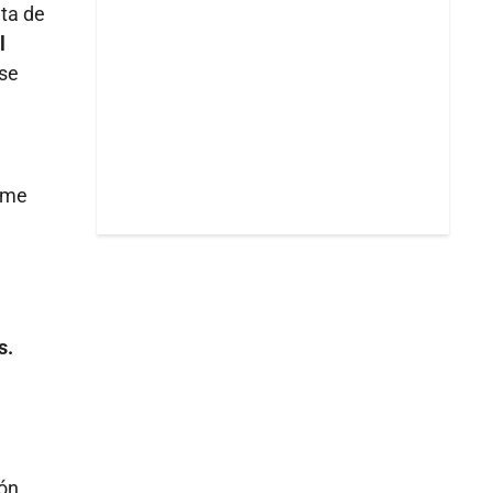
ata de
l
 se
amme
s.
ión