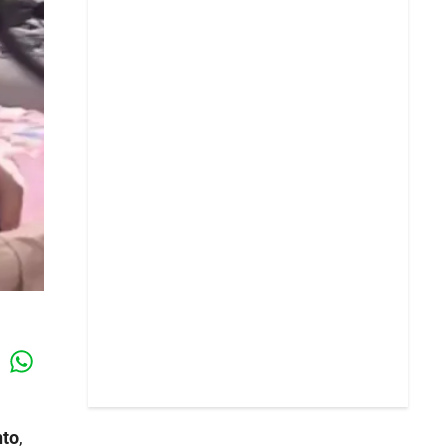
Whatsapp
k
nto
,