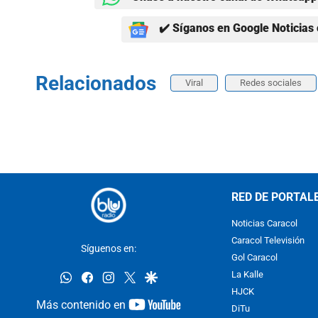
✔️ Síganos en Google Noticias 
Relacionados
Viral
Redes sociales
RED DE PORTAL
Noticias Caracol
Caracol Televisión
Síguenos en:
Gol Caracol
whatsapp
facebook
instagram
twitter
google
La Kalle
HJCK
youtube-
Más contenido en
DiTu
footer