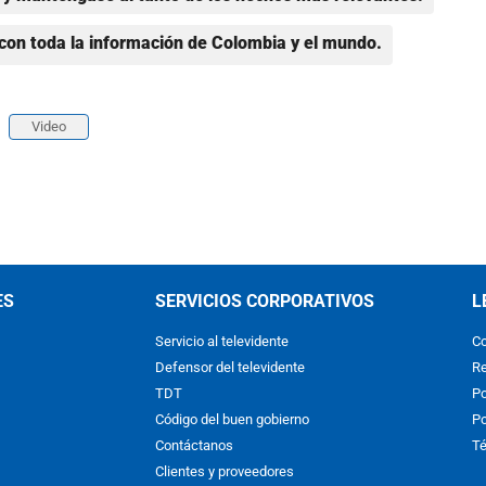
con toda la información de Colombia y el mundo.
Video
ES
SERVICIOS CORPORATIVOS
L
Servicio al televidente
Co
Defensor del televidente
Re
TDT
Po
Código del buen gobierno
Po
Contáctanos
Té
Clientes y proveedores