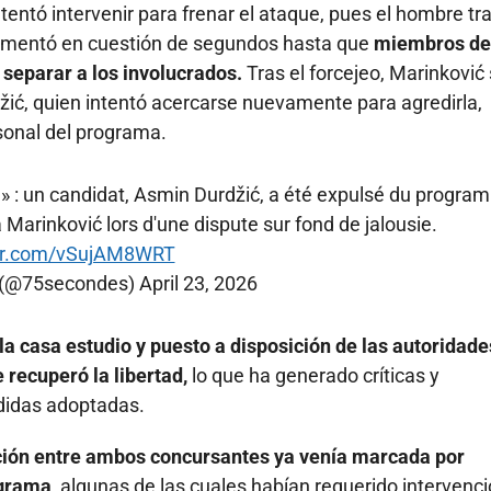
ntentó intervenir para frenar el ataque, pues el hombre tr
 aumentó en cuestión de segundos hasta que
miembros de
 separar a los involucrados.
Tras el forcejeo, Marinković
ić, quien intentó acercarse nuevamente para agredirla,
sonal del programa.
a » : un candidat, Asmin Durdžić, a été expulsé du progr
 Marinković lors d'une dispute sur fond de jalousie.
ter.com/vSujAM8WRT
️ (@75secondes)
April 23, 2026
 la casa estudio y puesto a disposición de las autoridade
recuperó la libertad,
lo que ha generado críticas y
didas adoptadas.
lación entre ambos concursantes ya venía marcada por
ograma,
algunas de las cuales habían requerido intervenc