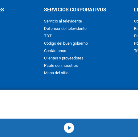
ES
SERVICIOS CORPORATIVOS
L
Servicio al televidente
Co
Defensor del televidente
Re
TDT
Po
Código del buen gobierno
Po
Contáctanos
Té
Clientes y proveedores
Paute con nosotros
Mapa del sitio
nos y condiciones
y
Políticas de Tratamiento de la Información
de
CAR
hibida su reproducción total o parcial, así como su traducción a cual
 or in part, or translation without written permission is prohibited. All 
media-icon