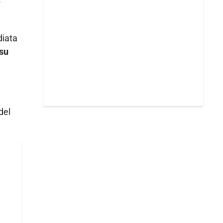
e
diata
su
del