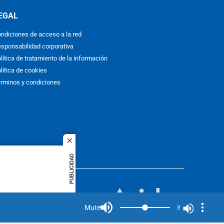
EGAL
ndiciones de acceso a la red
sponsabilidad corporativa
lítica de tratamiento de la información
lítica de cookies
rminos y condiciones
close
PUBLICIDAD
ACOL
quier idioma
MIEMBRO DE:
rights
Mute
Mute