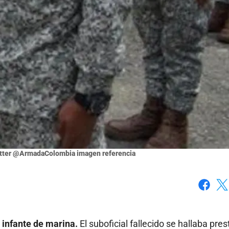
witter @ArmadaColombia imagen referencia
Faceboo
X
 infante de marina.
El suboficial fallecido se hallaba pre