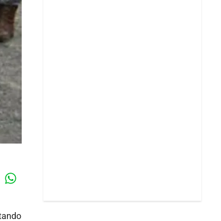
Whatsapp
k
stando