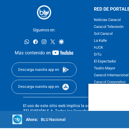
RED DE PORTAL
Noticias Caracol
Caracol Televisión
Síguenos en:
Gol Caracol
whatsapp
facebook
instagram
twitter
google
La Kalle
HJCK
youtube-
Más contenido en
DiTu
footer
El Espectador
Teatro Mayor
Descarga nuestra app en
Caracol Internacional
Caracol Corporativo
Descarga nuestra app en
Caracol Next
El uso de este sitio web implica la aceptación de los
Térmi
TELEVISIÓN S.A.
Todos los Derechos Reservados D.R.A. Pro
sin autorización escrita de su titular. Reproduction in whole
BLU Nacional
reserved 2025.