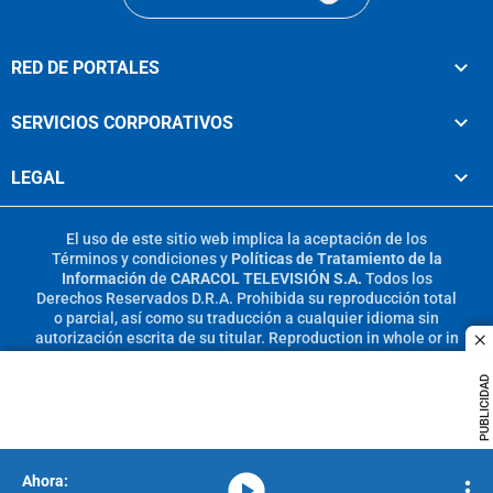
RED DE PORTALES
SERVICIOS CORPORATIVOS
LEGAL
El uso de este sitio web implica la aceptación de los
Términos y condiciones
y
Políticas de Tratamiento de la
Información
de
CARACOL TELEVISIÓN S.A.
Todos los
Derechos Reservados D.R.A. Prohibida su reproducción total
o parcial, así como su traducción a cualquier idioma sin
autorización escrita de su titular. Reproduction in whole or in
c
part, or translation without written permission is prohibited.
All rights reserved 2025.
PUBLICIDAD
MIEMBRO DE:
media-icon