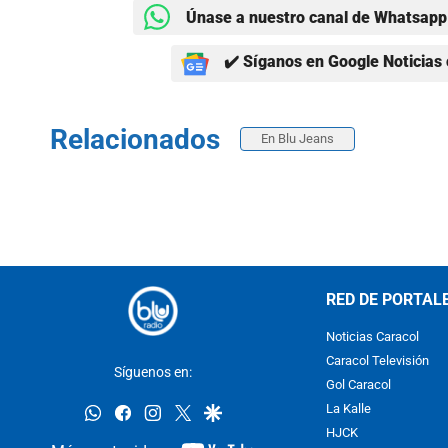
Únase a nuestro canal de Whatsapp 
✔️ Síganos en Google Noticias 
Relacionados
En Blu Jeans
RED DE PORTAL
Noticias Caracol
Caracol Televisión
Síguenos en:
Gol Caracol
whatsapp
facebook
instagram
twitter
google
La Kalle
HJCK