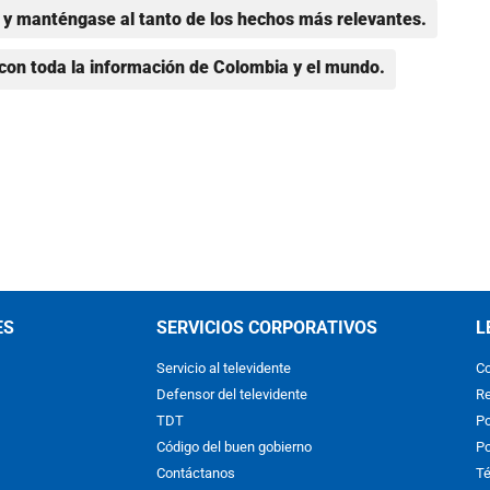
y manténgase al tanto de los hechos más relevantes.
con toda la información de Colombia y el mundo.
ES
SERVICIOS CORPORATIVOS
L
Servicio al televidente
Co
Defensor del televidente
Re
TDT
Po
Código del buen gobierno
Po
Contáctanos
Té