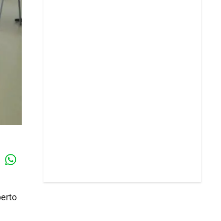
Whatsapp
k
perto