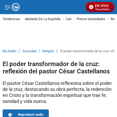
EN VIVO
Señal Visual Radio
Tendencias:
Abelardo De La Espriella
Cali
Presos trasladados
Rie
PUBLICIDAD
/
/
/
Blu Radio
Sociedad
Religión
El poder transformador de la cruz: refl
El poder transformador de la cruz:
reflexión del pastor César Castellanos
El pastor César Castellanos reflexiona sobre el poder
de la cruz, destacando su obra perfecta, la redención
en Cristo y la transformación espiritual que trae fe,
sanidad y vida nueva.
Reproducir audio