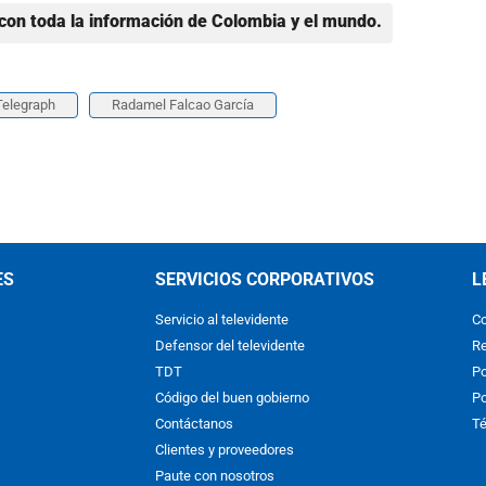
con toda la información de Colombia y el mundo.
Telegraph
Radamel Falcao García
ES
SERVICIOS CORPORATIVOS
L
Servicio al televidente
Co
Defensor del televidente
Re
TDT
Po
Código del buen gobierno
Po
Contáctanos
Té
Clientes y proveedores
Paute con nosotros