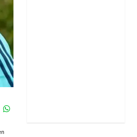
Whatsapp
k
en