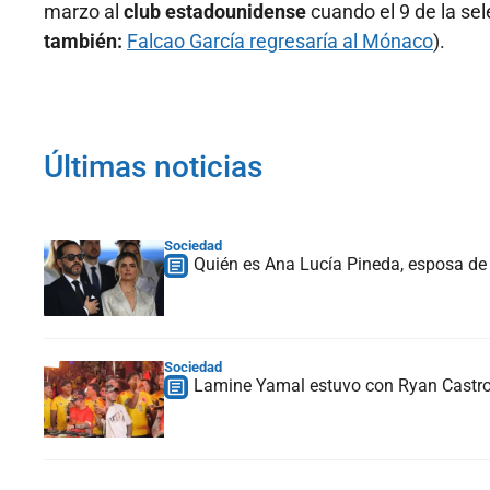
marzo al
club estadounidense
cuando el 9 de la se
también:
Falcao García regresaría al Mónaco
).
Últimas noticias
Sociedad
Quién es Ana Lucía Pineda, esposa de 
Sociedad
Lamine Yamal estuvo con Ryan Castro 