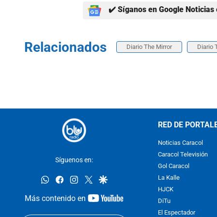
✔️ Síganos en Google Noticias 
Relacionados
Diario The Mirror
Diario 
RED DE PORTAL
Noticias Caracol
Caracol Televisión
Síguenos en:
Gol Caracol
whatsapp
facebook
instagram
twitter
google
La Kalle
HJCK
youtube-
Más contenido en
DiTu
footer
El Espectador