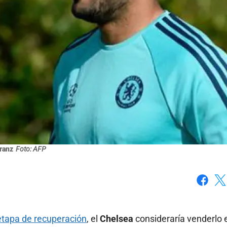
ranz
Foto: AFP
Faceboo
X
etapa de recuperación
, el
Chelsea
consideraría venderlo 