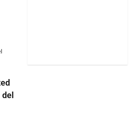
l
ted
 del