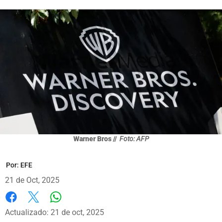
Warner Bros //
Foto: AFP
Por:
EFE
21 de Oct, 2025
Whatsapp
Facebook
X
Actualizado: 21 de oct, 2025