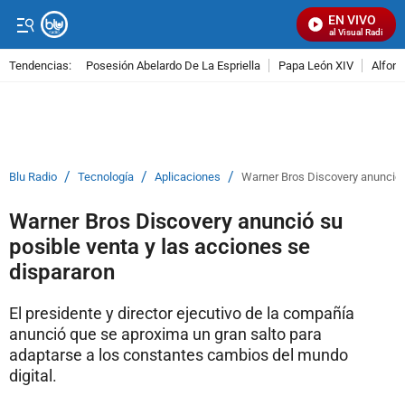
EN VIVO
Señal Visual Radio
Tendencias:
Posesión Abelardo De La Espriella
Papa León XIV
Alfons
PUBLICIDAD
/
/
/
Blu Radio
Tecnología
Aplicaciones
Warner Bros Discovery anunció s
Warner Bros Discovery anunció su
posible venta y las acciones se
dispararon
El presidente y director ejecutivo de la compañía
anunció que se aproxima un gran salto para
adaptarse a los constantes cambios del mundo
digital.