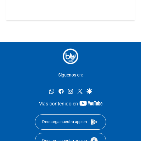
Síguenos en:
whatsapp
facebook
instagram
twitter
google
youtube-
Más contenido en
footer
Descarga nuestra app en
Descarga nuestra app en