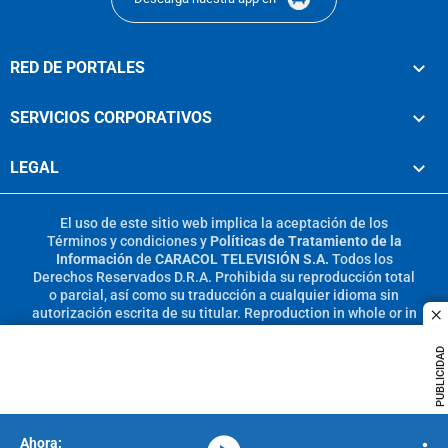
RED DE PORTALES
SERVICIOS CORPORATIVOS
LEGAL
El uso de este sitio web implica la aceptación de los
Términos y condiciones
y
Políticas de Tratamiento de la
Información
de
CARACOL TELEVISIÓN S.A.
Todos los
Derechos Reservados D.R.A. Prohibida su reproducción total
o parcial, así como su traducción a cualquier idioma sin
autorización escrita de su titular. Reproduction in whole or in
c
part, or translation without written permission is prohibited.
All rights reserved 2025.
PUBLICIDAD
MIEMBRO DE: