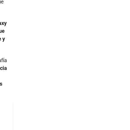
ue
axy
ue
e y
afía
ncia
os