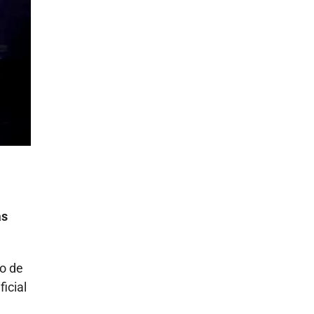
as
o de
icial