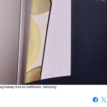
g Galaxy S24 en California
Samsung
Faceboo
X