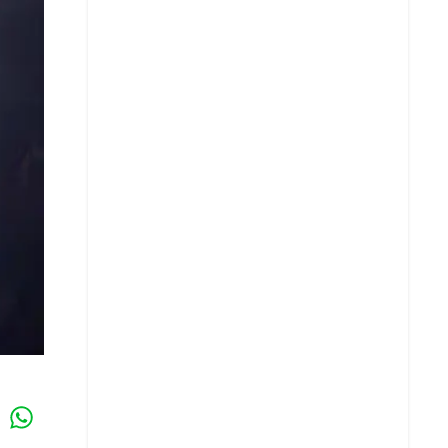
Whatsapp
k