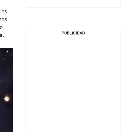
ios
mos
no
PUBLICIDAD
a.