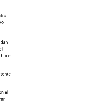
ntro
ivo
edan
el
e hace
stente
on el
car