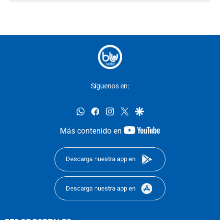
Síguenos en:
whatsapp
facebook
instagram
twitter
google
youtube-
Más contenido en
footer
Descarga nuestra app en
Descarga nuestra app en