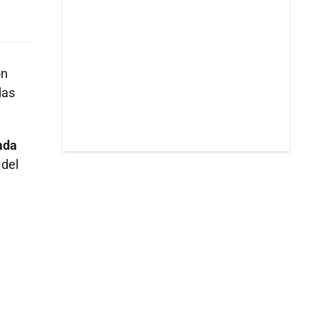
on
das
ada
 del