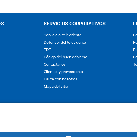
ES
SERVICIOS CORPORATIVOS
L
Servicio al televidente
Co
Defensor del televidente
Re
TDT
Po
Código del buen gobierno
Po
Contáctanos
Té
Clientes y proveedores
Paute con nosotros
Mapa del sitio
nos y condiciones
y
Políticas de Tratamiento de la Información
de
CAR
hibida su reproducción total o parcial, así como su traducción a cual