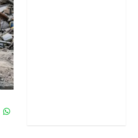
Whatsapp
k