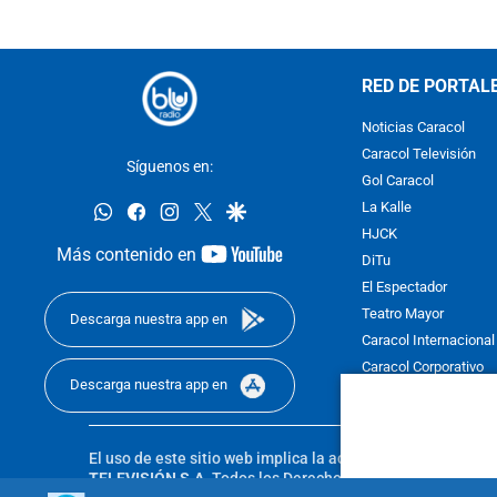
RED DE PORTAL
Noticias Caracol
Caracol Televisión
Síguenos en:
Gol Caracol
whatsapp
facebook
instagram
twitter
google
La Kalle
HJCK
youtube-
Más contenido en
DiTu
footer
El Espectador
Teatro Mayor
Descarga nuestra app en
Caracol Internacional
Caracol Corporativo
Descarga nuestra app en
Caracol Next
El uso de este sitio web implica la aceptación de los
Térmi
TELEVISIÓN S.A.
Todos los Derechos Reservados D.R.A. Pro