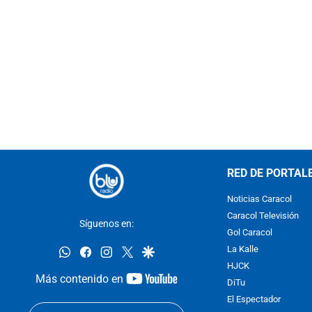
RED DE PORTAL
Noticias Caracol
Caracol Televisión
Síguenos en:
Gol Caracol
whatsapp
facebook
instagram
twitter
google
La Kalle
HJCK
youtube-
Más contenido en
DiTu
footer
El Espectador