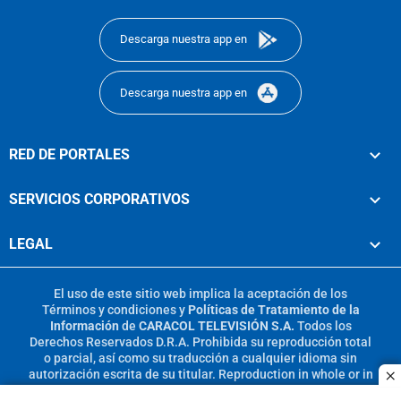
footer
Descarga nuestra app en
Descarga nuestra app en
RED DE PORTALES
SERVICIOS CORPORATIVOS
LEGAL
El uso de este sitio web implica la aceptación de los
Términos y condiciones
y
Políticas de Tratamiento de la
Información
de
CARACOL TELEVISIÓN S.A.
Todos los
Derechos Reservados D.R.A. Prohibida su reproducción total
o parcial, así como su traducción a cualquier idioma sin
autorización escrita de su titular. Reproduction in whole or in
c
part, or translation without written permission is prohibited.