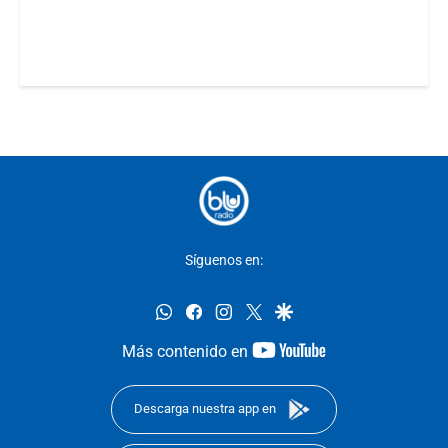
Síguenos en:
whatsapp
facebook
instagram
twitter
google
youtube-
Más contenido en
footer
Descarga nuestra app en