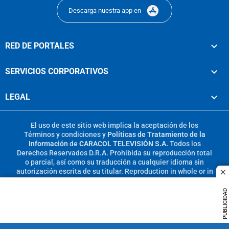
Descarga nuestra app en
RED DE PORTALES
SERVICIOS CORPORATIVOS
LEGAL
El uso de este sitio web implica la aceptación de los
Términos y condiciones
y
Políticas de Tratamiento de la
Información
de
CARACOL TELEVISIÓN S.A.
Todos los
Derechos Reservados D.R.A. Prohibida su reproducción total
o parcial, así como su traducción a cualquier idioma sin
autorización escrita de su titular. Reproduction in whole or in
c
part, or translation without written permission is prohibited.
All rights reserved 2025.
PUBLICIDAD
MIEMBRO DE: