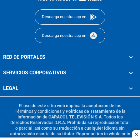
footer
Descarga nuestra app en
Descarga nuestra app en
RED DE PORTALES
SERVICIOS CORPORATIVOS
LEGAL
El uso de este sitio web implica la aceptación de los
Términos y condiciones
y
Políticas de Tratamiento de la
Información
de
CARACOL TELEVISIÓN S.A.
Todos los
Derechos Reservados D.R.A. Prohibida su reproducción total
o parcial, así como su traducción a cualquier idioma sin
autorización escrita de su titular. Reproduction in whole or in
c
part, or translation without written permission is prohibited.