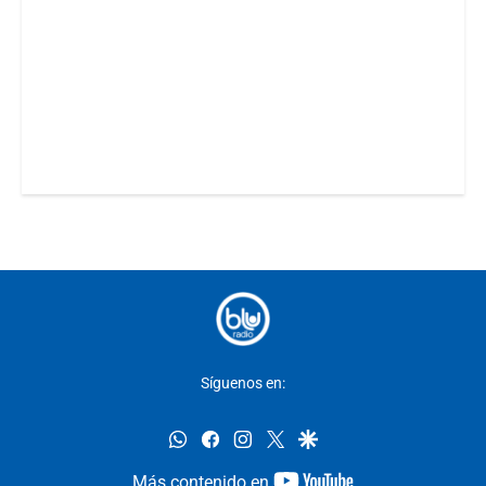
Síguenos en:
whatsapp
facebook
instagram
twitter
google
youtube-
Más contenido en