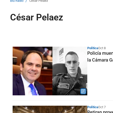
/
Blu Radio
César Pelaez
César Pelaez
Política
Oct 8
Policía muer
la Cámara Ga
Política
Oct 7
Retiran proy