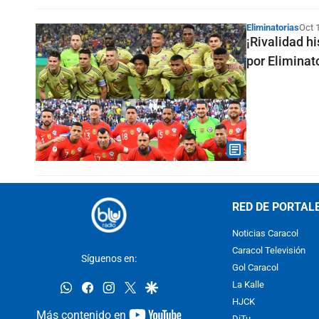
Eliminatorias
Oct 
¡Rivalidad h
por Eliminat
RED DE PORTAL
Noticias Caracol
Caracol Televisión
Síguenos en:
Gol Caracol
whatsapp
facebook
instagram
twitter
google
La Kalle
HJCK
youtube-
Más contenido en
DiTu