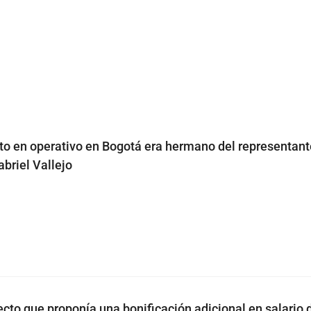
to en operativo en Bogotá era hermano del representant
briel Vallejo
ecto que proponía una bonificación adicional en salario 