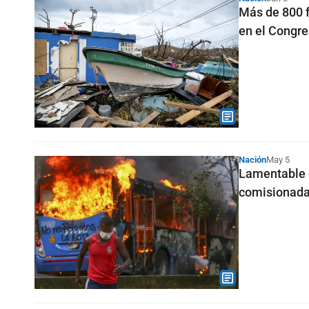
Más de 800 f
en el Congr
Nación
May 5
Lamentable q
comisionad