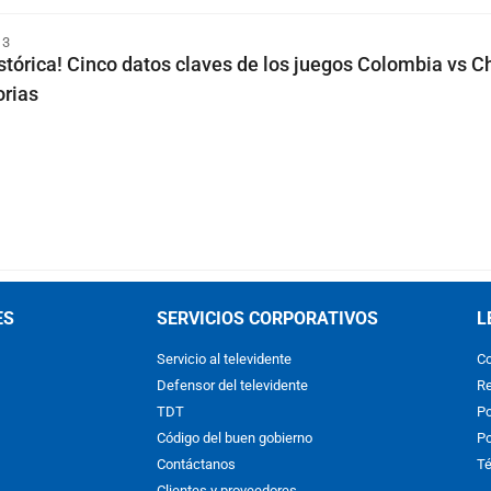
13
istórica! Cinco datos claves de los juegos Colombia vs C
orias
ES
SERVICIOS CORPORATIVOS
L
Servicio al televidente
Co
Defensor del televidente
Re
TDT
Po
Código del buen gobierno
Po
Contáctanos
Té
Clientes y proveedores