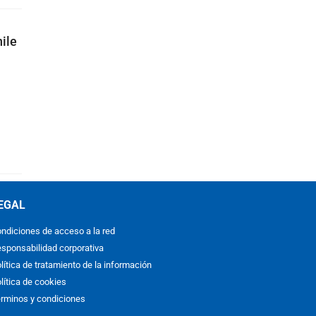
hile
EGAL
ndiciones de acceso a la red
sponsabilidad corporativa
lítica de tratamiento de la información
lítica de cookies
rminos y condiciones