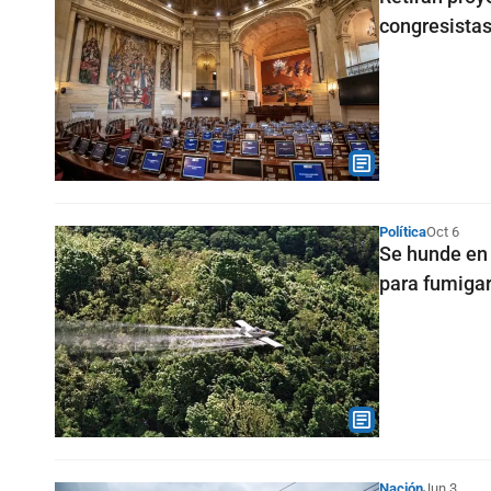
congresista
Política
Oct 6
Se hunde en 
para fumigar 
Nación
Jun 3