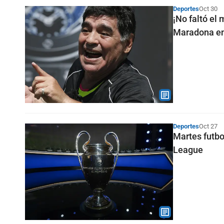
Deportes
Oct 30
¡No faltó el
Maradona e
Deportes
Oct 27
Martes futbo
League