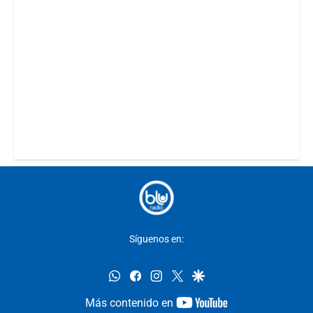
Síguenos en:
whatsapp
facebook
instagram
twitter
google
youtube-
Más contenido en