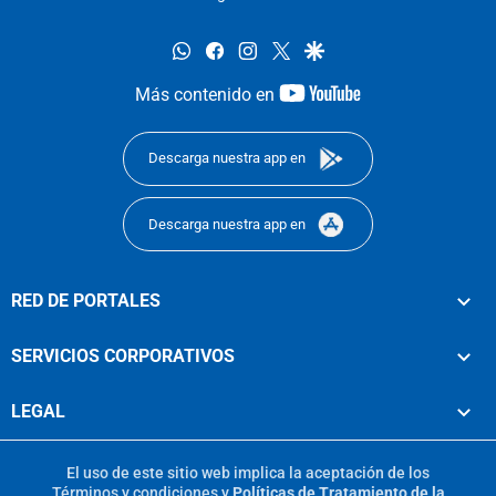
whatsapp
facebook
instagram
twitter
google
youtube-
Más contenido en
footer
Descarga nuestra app en
Descarga nuestra app en
RED DE PORTALES
SERVICIOS CORPORATIVOS
LEGAL
El uso de este sitio web implica la aceptación de los
Términos y condiciones
y
Políticas de Tratamiento de la