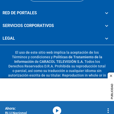
RED DE PORTALES
SERVICIOS CORPORATIVOS
LEGAL
El uso de este sitio web implica la aceptación de los
Términos y condiciones
y
Políticas de Tratamiento de la
Información
de
CARACOL TELEVISIÓN S.A.
Todos los
Derechos Reservados D.R.A. Prohibida su reproducción total
o parcial, así como su traducción a cualquier idioma sin
autorización escrita de su titular. Reproduction in whole or in
c
part, or translation without written permission is prohibited.
All rights reserved 2025.
PUBLICIDAD
MIEMBRO DE:
media-icon
BLU Nacional