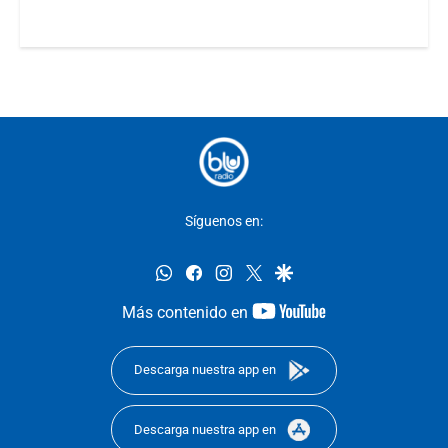
Síguenos en:
whatsapp
facebook
instagram
twitter
google
youtube-
Más contenido en
footer
Descarga nuestra app en
Descarga nuestra app en