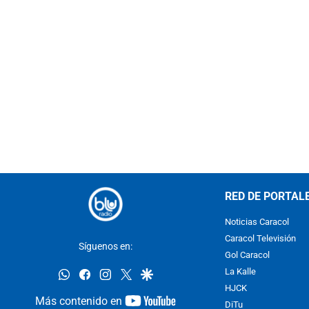
RED DE PORTAL
Noticias Caracol
Caracol Televisión
Síguenos en:
Gol Caracol
whatsapp
facebook
instagram
twitter
google
La Kalle
HJCK
youtube-
Más contenido en
DiTu