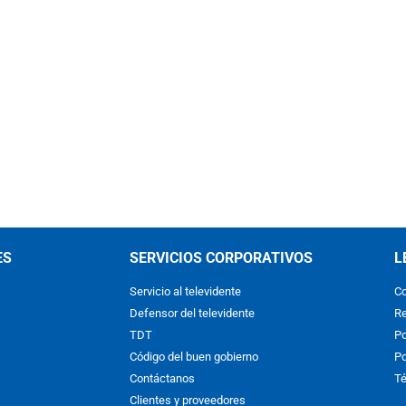
ES
SERVICIOS CORPORATIVOS
L
Servicio al televidente
Co
Defensor del televidente
Re
TDT
Po
Código del buen gobierno
Po
Contáctanos
Té
Clientes y proveedores