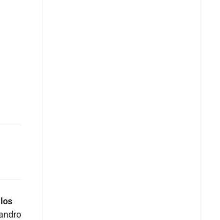
 los
jandro