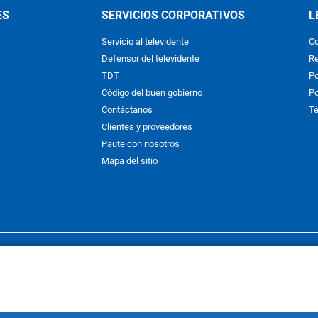
ES
SERVICIOS CORPORATIVOS
L
Servicio al televidente
Co
Defensor del televidente
Re
TDT
Po
Código del buen gobierno
Po
Contáctanos
Té
Clientes y proveedores
Paute con nosotros
Mapa del sitio
nos y condiciones
y
Políticas de Tratamiento de la Información
de
CAR
hibida su reproducción total o parcial, así como su traducción a cual
 or in part, or translation without written permission is prohibited. All 