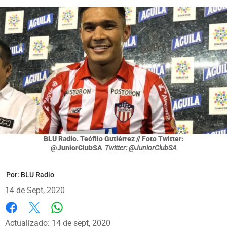
BLU Radio. Teófilo Gutiérrez // Foto Twitter:
@JuniorClubSA
Twitter: @JuniorClubSA
Por:
BLU Radio
14 de Sept, 2020
Whatsapp
Facebook
X
Actualizado: 14 de sept, 2020