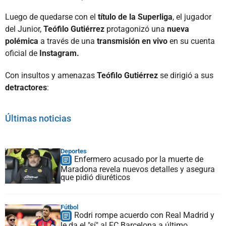
Luego de quedarse con el
título de la Superliga
, el jugador
del Junior,
Teófilo Gutiérrez
protagonizó una
nueva
polémica
a través de una
transmisión en vivo
en su cuenta
oficial de
Instagram.
Con insultos y amenazas
Teófilo Gutiérrez
se dirigió a sus
detractores
:
Últimas noticias
Deportes
Enfermero acusado por la muerte de
Maradona revela nuevos detalles y asegura
que pidió diuréticos
Fútbol
Rodri rompe acuerdo con Real Madrid y
le da el "sí" al FC Barcelona a último