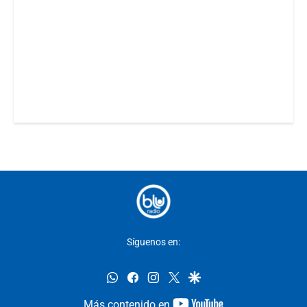
Síguenos en:
whatsapp
facebook
instagram
twitter
google
youtube-
Más contenido en