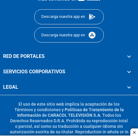
footer
Descarga nuestra app en
Descarga nuestra app en
RED DE PORTALES
SERVICIOS CORPORATIVOS
LEGAL
El uso de este sitio web implica la aceptación de los
Términos y condiciones
y
Políticas de Tratamiento de la
Información
de
CARACOL TELEVISIÓN S.A.
Todos los
Derechos Reservados D.R.A. Prohibida su reproducción total
o parcial, así como su traducción a cualquier idioma sin
autorización escrita de su titular. Reproduction in whole or in
c
part, or translation without written permission is prohibited.