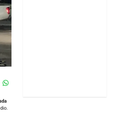
Whatsapp
k
ada
dio.