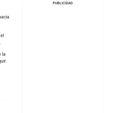
PUBLICIDAD
hacia
 el
.
 la
uir.