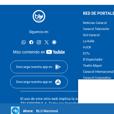
RED DE PORTAL
Noticias Caracol
Caracol Televisión
Síguenos en:
Gol Caracol
whatsapp
facebook
instagram
twitter
google
La Kalle
HJCK
youtube-
Más contenido en
DiTu
footer
El Espectador
Teatro Mayor
Descarga nuestra app en
Caracol Internacional
Caracol Corporativo
Descarga nuestra app en
Caracol Next
El uso de este sitio web implica la aceptación de los
Térmi
TELEVISIÓN S.A.
Todos los Derechos Reservados D.R.A. Pro
sin autorización escrita de su titular. Reproduction in whole
BLU Nacional
reserved 2025.