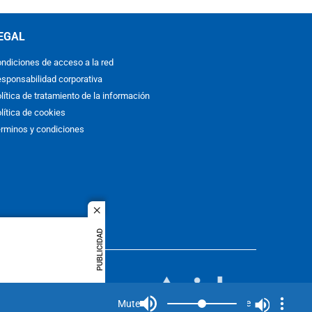
EGAL
ndiciones de acceso a la red
sponsabilidad corporativa
lítica de tratamiento de la información
lítica de cookies
rminos y condiciones
close
PUBLICIDAD
ACOL
quier idioma
MIEMBRO DE:
rights
Mute
Mute