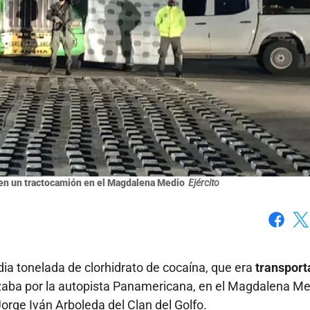
a en un tractocamión en el Magdalena Medio
Ejército
Faceboo
X
a tonelada de clorhidrato de cocaína, que era
transport
zaba por la autopista Panamericana, en el Magdalena Me
Jorge Iván Arboleda del Clan del Golfo.