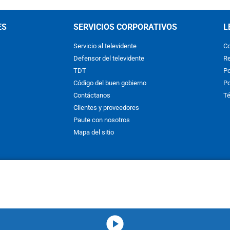
ES
SERVICIOS CORPORATIVOS
L
Servicio al televidente
Co
Defensor del televidente
Re
TDT
Po
Código del buen gobierno
Po
Contáctanos
Té
Clientes y proveedores
Paute con nosotros
Mapa del sitio
nos y condiciones
y
Políticas de Tratamiento de la Información
de
CAR
hibida su reproducción total o parcial, así como su traducción a cual
 or in part, or translation without written permission is prohibited. All 
media-icon