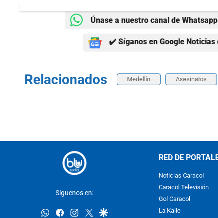
Únase a nuestro canal de Whatsapp 
✔️ Síganos en Google Noticias 
Relacionados
Medellín
Asesinatos
RED DE PORTAL
Noticias Caracol
Caracol Televisión
Síguenos en:
Gol Caracol
whatsapp
facebook
instagram
twitter
google
La Kalle