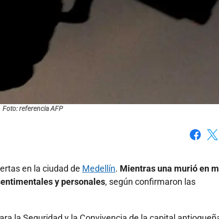
Foto: referencia AFP
Faceboo
X
ertas en la ciudad de
Medellín
.
Mientras una murió en m
 sentimentales y personales
, según confirmaron las
ra la Seguridad y la Convivencia de la capital antioqueña