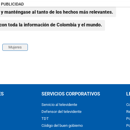
PUBLICIDAD
y manténgase al tanto de los hechos más relevantes.
con toda la información de Colombia y el mundo.
Mujeres
ES
SERVICIOS CORPORATIVOS
L
Servicio al televidente
Co
Defensor del televidente
Re
TDT
Po
Código del buen gobierno
Po