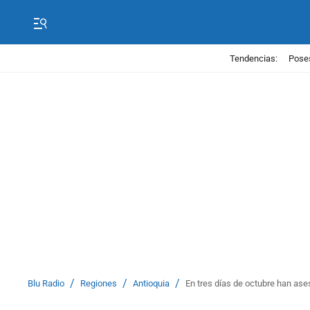
Tendencias:
Poses
/
/
/
Blu Radio
Regiones
Antioquia
En tres días de octubre han ase