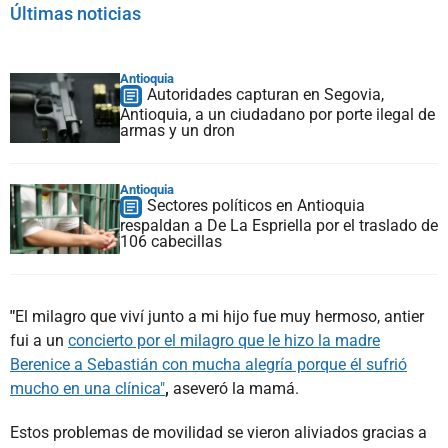
Últimas noticias
Antioquia
Autoridades capturan en Segovia,
Antioquia, a un ciudadano por porte ilegal de
armas y un dron
Antioquia
Sectores políticos en Antioquia
respaldan a De La Espriella por el traslado de
106 cabecillas
"
El milagro que viví junto a mi hijo fue muy hermoso, antier
fui a un
concierto por el milagro que le hizo la madre
Berenice a Sebastián con mucha alegría porque él sufrió
mucho en una clínica"
,
aseveró la mamá.
Estos problemas de movilidad se vieron aliviados gracias a