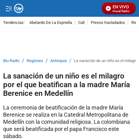
EN VIVO
Señal Visual Radio
Tendencias:
Abelardo De La Espriella
Cali
Presos trasladados
Rie
PUBLICIDAD
/
/
/
Blu Radio
Regiones
Antioquia
La sanación de un niño es el milagro 
La sanación de un niño es el milagro
por el que beatifican a la madre María
Berenice en Medellín
La ceremonia de beatificación de la madre María
Berenice se realiza en la Catedral Metropolitana de
Medellín con la comunidad religiosa. La colombiana
que será beatificada por el papa Francisco este
sábado.