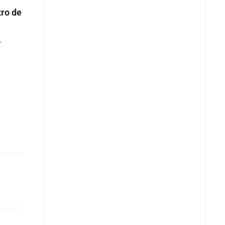
tro de
.