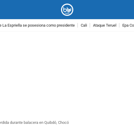
e La Espriella se posesiona como presidente
Cali
Ataque Teruel
Epa Co
PUBLICIDAD
erdida durante balacera en Quibdó, Chocó