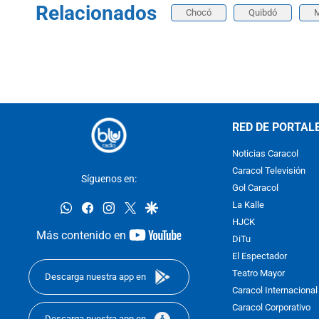
Relacionados
Chocó
Quibdó
M
RED DE PORTAL
Noticias Caracol
Caracol Televisión
Síguenos en:
Gol Caracol
whatsapp
facebook
instagram
twitter
google
La Kalle
HJCK
youtube-
Más contenido en
DiTu
footer
El Espectador
Teatro Mayor
Descarga nuestra app en
Caracol Internacional
Caracol Corporativo
Descarga nuestra app en