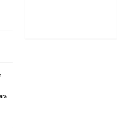
n
ara