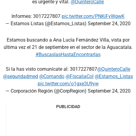
es urgente y vital.
@QuinteroCalle
Informes: 3017227807
pic.twitter.com/PNKiFyWgwK
— Estamos Listas (@Estamos_Listas)
September 24, 2020
Estamos buscando a Ana Lucía Fernández Villa, vista por
última vez el 21 de septiembre en el sector de la Aguacatala.
#BuscaslasHastaEncontrarlas
Si la has visto comunícate al: 3017227807
@QuinteroCalle
@seguridadmed
@Comando
@FiscaliaCol
@Estamos_Listas
pic.twitter.com/o1gxe3U9yw
— Corporación Región (@CorpRegion)
September 24, 2020
PUBLICIDAD