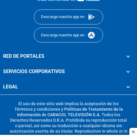
footer
Descarga nuestra app en
Descarga nuestra app en
RED DE PORTALES
SERVICIOS CORPORATIVOS
LEGAL
El uso de este sitio web implica la aceptación de los
Términos y condiciones
y
Políticas de Tratamiento de la
Información
de
CARACOL TELEVISIÓN S.A.
Todos los
Derechos Reservados D.R.A. Prohibida su reproducción total
o parcial, así como su traducción a cualquier idioma sin
autorización escrita de su titular. Reproduction in whole or in
c
part, or translation without written permission is prohibited.