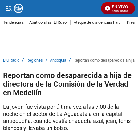
EN VIVO
Señal Visual Radio
Tendencias:
Abatido alias ‘El Ruso’
Ataque de disidencias Farc
Preso
PUBLICIDAD
/
/
/
Blu Radio
Regiones
Antioquia
Reportan como desaparecida a hija de
Reportan como desaparecida a hija de
directora de la Comisión de la Verdad
en Medellín
La joven fue vista por última vez a las 7:00 de la
noche en el sector de La Aguacatala en la capital
antioqueña, cuando vestía chaqueta azul, jean, tenis
blancos y llevaba un bolso.