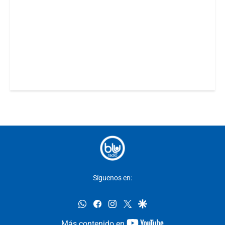
Síguenos en:
whatsapp
facebook
instagram
twitter
google
youtube-
Más contenido en