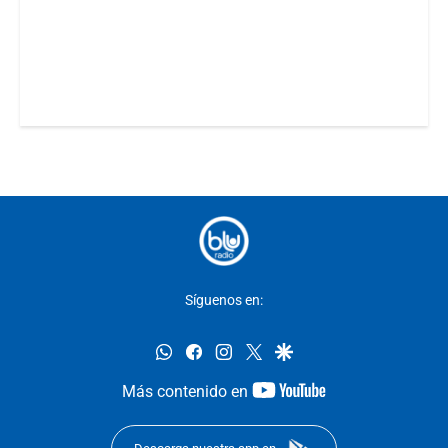
Síguenos en:
whatsapp
facebook
instagram
twitter
google
youtube-
Más contenido en
footer