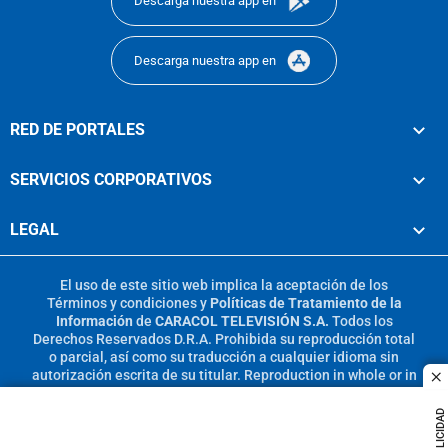
Descarga nuestra app en
Descarga nuestra app en
RED DE PORTALES
SERVICIOS CORPORATIVOS
LEGAL
El uso de este sitio web implica la aceptación de los
Términos y condiciones
y
Políticas de Tratamiento de la
Información
de
CARACOL TELEVISIÓN S.A.
Todos los
Derechos Reservados D.R.A. Prohibida su reproducción total
o parcial, así como su traducción a cualquier idioma sin
autorización escrita de su titular. Reproduction in whole or in
c
part, or translation without written permission is prohibited.
All rights reserved 2025.
PUBLICIDAD