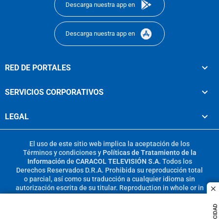
Descarga nuestra app en
Descarga nuestra app en
RED DE PORTALES
SERVICIOS CORPORATIVOS
LEGAL
El uso de este sitio web implica la aceptación de los
Términos y condiciones
y
Políticas de Tratamiento de la
Información
de
CARACOL TELEVISIÓN S.A.
Todos los
Derechos Reservados D.R.A. Prohibida su reproducción total
o parcial, así como su traducción a cualquier idioma sin
autorización escrita de su titular. Reproduction in whole or in
c
part, or translation without written permission is prohibited.
All rights reserved 2025.