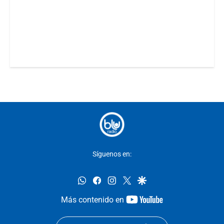
Síguenos en:
whatsapp
facebook
instagram
twitter
google
youtube-
Más contenido en
footer