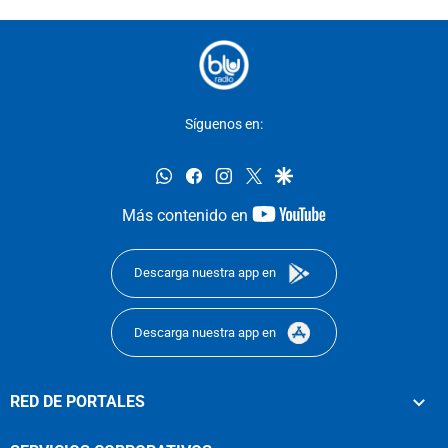
Síguenos en:
whatsapp
facebook
instagram
twitter
google
youtube-
Más contenido en
footer
Descarga nuestra app en
Descarga nuestra app en
RED DE PORTALES