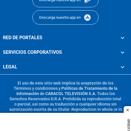
Descarga nuestra app en
RED DE PORTALES
SERVICIOS CORPORATIVOS
LEGAL
El uso de este sitio web implica la aceptación de los
Términos y condiciones
y
Políticas de Tratamiento de la
Información
de
CARACOL TELEVISIÓN S.A.
Todos los
Derechos Reservados D.R.A. Prohibida su reproducción total
o parcial, así como su traducción a cualquier idioma sin
autorización escrita de su titular. Reproduction in whole or in
c
part, or translation without written permission is prohibited.
All rights reserved 2025.
PUBLICIDAD