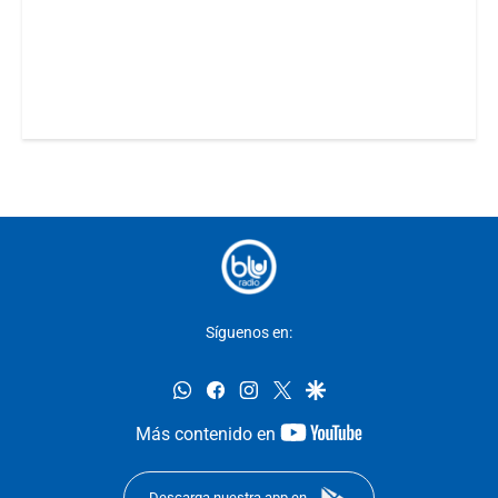
Síguenos en:
whatsapp
facebook
instagram
twitter
google
youtube-
Más contenido en
footer
Descarga nuestra app en