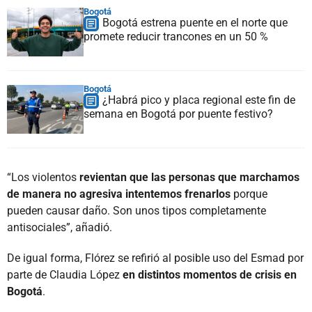
Bogotá
Bogotá estrena puente en el norte que
promete reducir trancones en un 50 %
Bogotá
¿Habrá pico y placa regional este fin de
semana en Bogotá por puente festivo?
“Los violentos
revientan que las personas que marchamos
de manera no agresiva intentemos frenarlos
porque
pueden causar daño. Son unos tipos completamente
antisociales”, añadió.
De igual forma, Flórez se refirió al posible uso del Esmad por
parte de Claudia López
en distintos momentos de crisis en
Bogotá
.