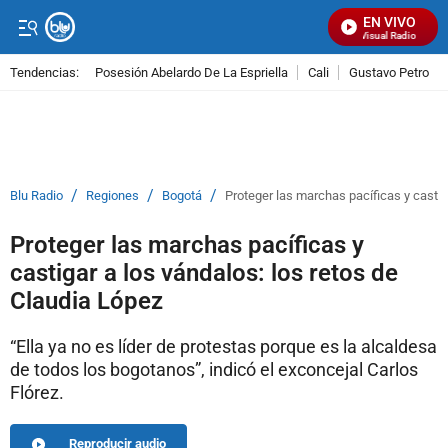
EN VIVO
Señal Visual Radio
Tendencias:
Posesión Abelardo De La Espriella
Cali
Gustavo Petro
PUBLICIDAD
/
/
/
Blu Radio
Regiones
Bogotá
Proteger las marchas pacíficas y castig
Proteger las marchas pacíficas y
castigar a los vándalos: los retos de
Claudia López
“Ella ya no es líder de protestas porque es la alcaldesa
de todos los bogotanos”, indicó el exconcejal Carlos
Flórez.
Reproducir audio