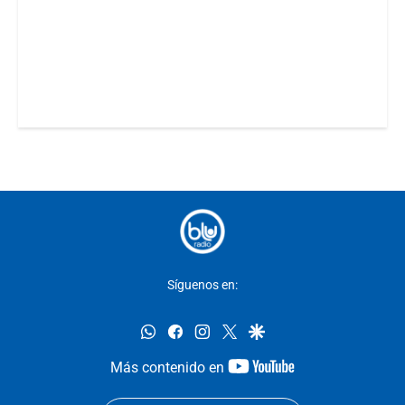
Síguenos en:
whatsapp
facebook
instagram
twitter
google
youtube-
Más contenido en
footer