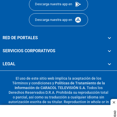
Descarga nuestra app en
Descarga nuestra app en
RED DE PORTALES
SERVICIOS CORPORATIVOS
LEGAL
El uso de este sitio web implica la aceptación de los
Términos y condiciones
y
Políticas de Tratamiento de la
Información
de
CARACOL TELEVISIÓN S.A.
Todos los
Derechos Reservados D.R.A. Prohibida su reproducción total
o parcial, así como su traducción a cualquier idioma sin
autorización escrita de su titular. Reproduction in whole or in
c
part, or translation without written permission is prohibited.
All rights reserved 2025.