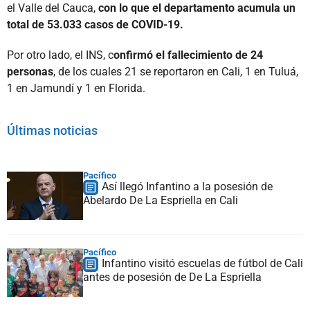
el Valle del Cauca,
con lo que el departamento acumula un
total de 53.033 casos de COVID-19.
Por otro lado, el INS, c
onfirmó el fallecimiento de 24
personas
, de los cuales 21 se reportaron en Cali, 1 en Tuluá,
1 en Jamundí y 1 en Florida.
Últimas noticias
Pacífico
Así llegó Infantino a la posesión de
Abelardo De La Espriella en Cali
Pacífico
Infantino visitó escuelas de fútbol de Cali
antes de posesión de De La Espriella