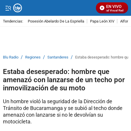
EN VIVO
Señal Visual Radio
Tendencias:
Posesión Abelardo De La Espriella
Papa León XIV
Alfons
PUBLICIDAD
/
/
/
Blu Radio
Regiones
Santanderes
Estaba desesperado: hombre que 
Estaba desesperado: hombre que
amenazó con lanzarse de un techo por
inmovilización de su moto
Un hombre violó la seguridad de la Dirección de
Tránsito de Bucaramanga y se subió al techo donde
amenazó con lanzarse si no le devolvían su
motocicleta.