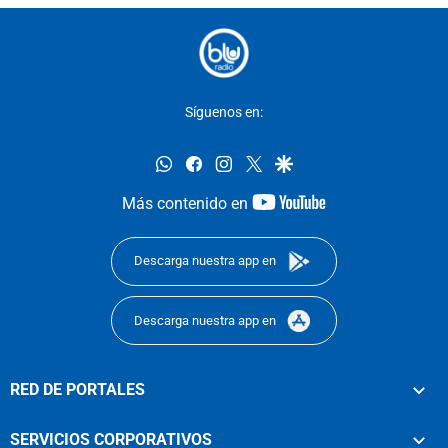
Síguenos en:
whatsapp
facebook
instagram
twitter
google
youtube-
Más contenido en
footer
Descarga nuestra app en
Descarga nuestra app en
RED DE PORTALES
SERVICIOS CORPORATIVOS