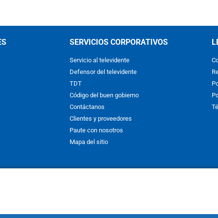
ES
SERVICIOS CORPORATIVOS
L
Servicio al televidente
Co
Defensor del televidente
Re
TDT
Po
Código del buen gobierno
Po
Contáctanos
Té
Clientes y proveedores
Paute con nosotros
Mapa del sitio
nos y condiciones
y
Políticas de Tratamiento de la Información
de
CAR
hibida su reproducción total o parcial, así como su traducción a cual