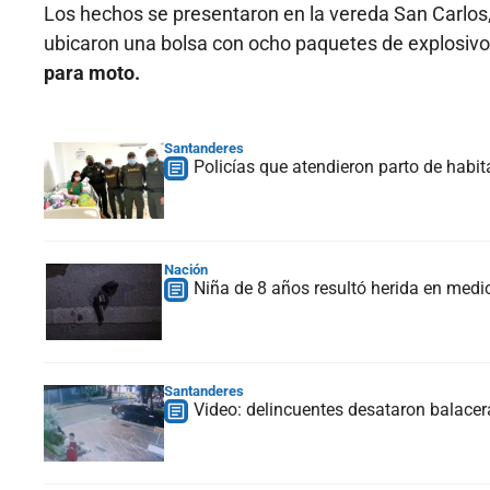
Los hechos se presentaron en la vereda San Carlos,
ubicaron una bolsa con ocho paquetes de explosivo
para moto.
Santanderes
Policías que atendieron parto de habi
Nación
Niña de 8 años resultó herida en med
Santanderes
Video: delincuentes desataron balace