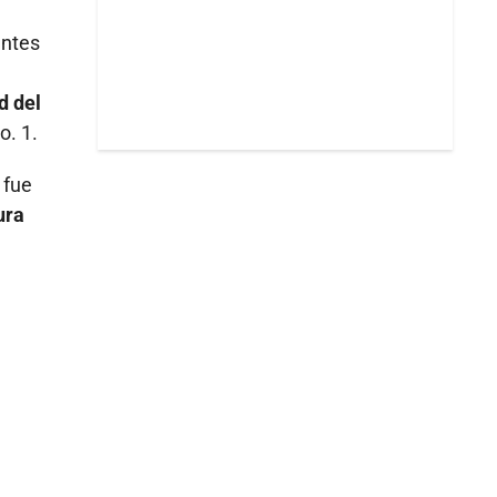
antes
d del
o. 1.
 fue
ura