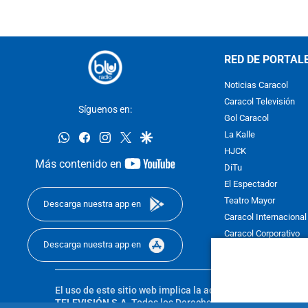
RED DE PORTAL
Noticias Caracol
Caracol Televisión
Síguenos en:
Gol Caracol
whatsapp
facebook
instagram
twitter
google
La Kalle
HJCK
youtube-
Más contenido en
DiTu
footer
El Espectador
Teatro Mayor
Descarga nuestra app en
Caracol Internacional
Caracol Corporativo
Descarga nuestra app en
Caracol Next
El uso de este sitio web implica la aceptación de los
Térmi
TELEVISIÓN S.A.
Todos los Derechos Reservados D.R.A. Pro