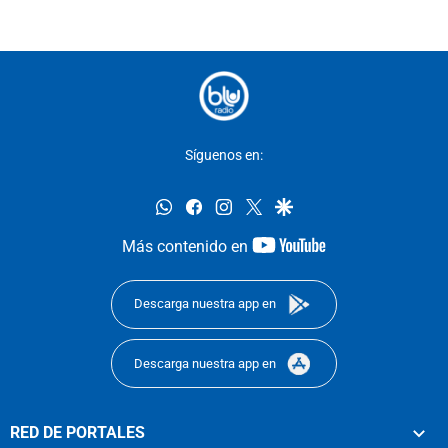
Síguenos en:
whatsapp
facebook
instagram
twitter
google
youtube-
Más contenido en
footer
Descarga nuestra app en
Descarga nuestra app en
RED DE PORTALES