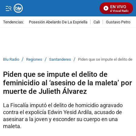
EN VIVO
Señal Visual Radio
Tendencias:
Posesión Abelardo De La Espriella
Cali
Gustavo Petro
PUBLICIDAD
/
/
/
Blu Radio
Regiones
Santanderes
Piden que se impute el delito de f
Piden que se impute el delito de
feminicidio al ‘asesino de la maleta’ por
muerte de Julieth Álvarez
La Fiscalía imputó el delito de homicidio agravado
contra el expolicía Edwin Yesid Ardila, acusado de
asesinar a la joven y esconder su cuerpo en una
maleta.