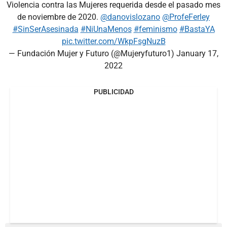
Violencia contra las Mujeres requerida desde el pasado mes
de noviembre de 2020.
@danovislozano
@ProfeFerley
#SinSerAsesinada
#NiUnaMenos
#feminismo
#BastaYA
pic.twitter.com/WkpFsgNuzB
— Fundación Mujer y Futuro (@Mujeryfuturo1)
January 17,
2022
PUBLICIDAD