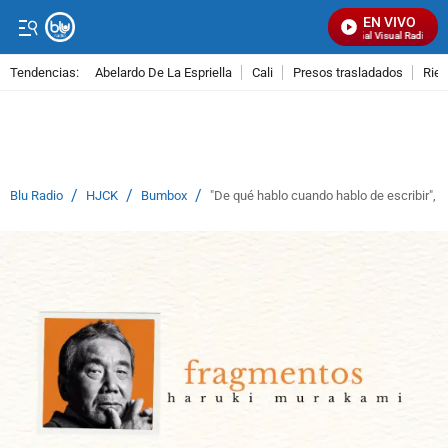
EN VIVO
Señal Visual Radio
Tendencias:
Abelardo De La Espriella
Cali
Presos trasladados
Rie
PUBLICIDAD
/
/
/
Blu Radio
HJCK
Bumbox
"De qué hablo cuando hablo de escribir",